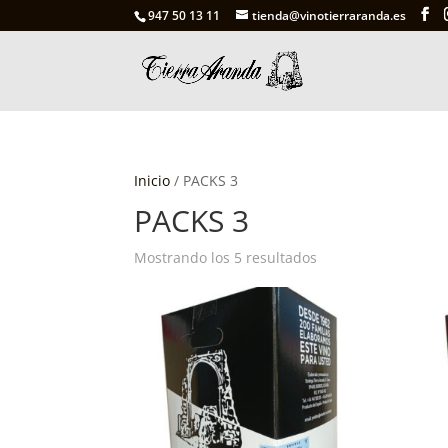
947 50 13 11
tienda@vinotierraranda.es
Inicio
/ PACKS 3
PACKS 3
Mostrando los 5 resultados